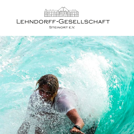
Home
Projekt Steinort
STN:ORT Festival
Lehndorff-Gesellschaft
Aktuell
Geschichte
Filme