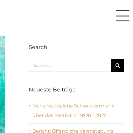
To
Na
Search
Suche
nach:
Neueste Beiträge
Maria Magdalena Schwaegermann
über das Festival STN:ORT 2025
Bericht: Öffentliche Veranstaltung