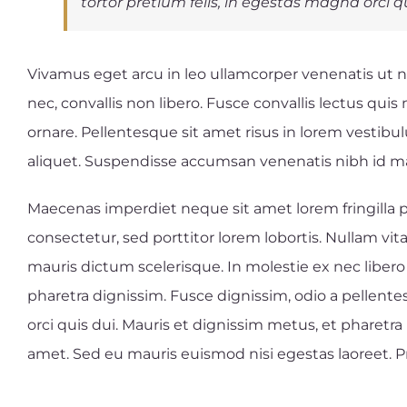
tortor pretium felis, in egestas magna orci q
Vivamus eget arcu in leo ullamcorper venenatis ut 
nec, convallis non libero. Fusce convallis lectus qu
ornare. Pellentesque sit amet risus in lorem vesti
aliquet. Suspendisse accumsan venenatis nibh id ma
Maecenas imperdiet neque sit amet lorem fringill
consectetur, sed porttitor lorem lobortis. Nullam vit
mauris dictum scelerisque. In molestie ex nec libero
pharetra dignissim. Fusce dignissim, odio a pellente
orci quis dui. Mauris et dignissim metus, et pharetra 
amet. Sed eu mauris euismod nisi egestas laoreet. Proin