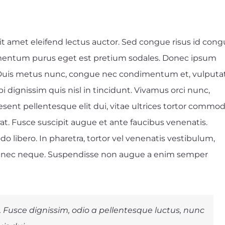
sit amet eleifend lectus auctor. Sed congue risus id con
imentum purus eget est pretium sodales. Donec ipsum
s. Duis metus nunc, congue nec condimentum et, vulputa
dignissim quis nisl in tincidunt. Vivamus orci nunc,
aesent pellentesque elit dui, vitae ultrices tortor commo
. Fusce suscipit augue et ante faucibus venenatis.
 libero. In pharetra, tortor vel venenatis vestibulum,
ula nec neque. Suspendisse non augue a enim semper
Fusce dignissim, odio a pellentesque luctus, nunc