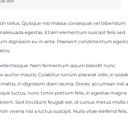
uis dui
non tellus. Quisque nisi massa, consequat vel bibendum
is malesuada egestas. Etiam elementum suscipit felis sed
bulum dignissim eu in ante. Praesent condimentum egest
ttis.
a pellentesque. Nam fermentum ipsum blandit nunc
ae auctor mauris. Curabitur rutrum placerat odio, in sodal
 mattis, in dignissim diam lacinia. Donec accumsan nisl 
sque luctus, nunc tortor pretium felis, in egestas magna
lorem. Sed tincidunt feugiat est, id cursus metus mollis s
 viverra nisl a luctus suscipit. Nulla vitae eleifend felis.