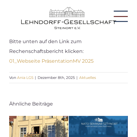
Zum
Inhalt
Tog
springen
Nav
Home
Bitte unten auf den Link zum
Projekt Steinort
Rechenschaftsbericht klicken:
01_Webseite PräsentationMV 2025
STN:ORT Festival
Von
Ania LGS
|
Dezember 8th, 2025
|
Aktuelles
Lehndorff-Gesellschaft
Aktuell
Ähnliche Beiträge
Geschichte
Filme