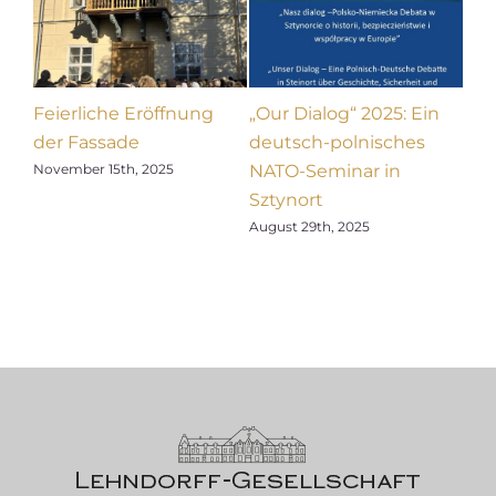
Blog
Spenden
Feierliche Eröffnung
„Our Dialog“ 2025: Ein
Nac
Kontakt
der Fassade
deutsch-polnisches
Dön
NATO-Seminar in
November 15th, 2025
Augu
lung
Deutsch
Sztynort
August 29th, 2025