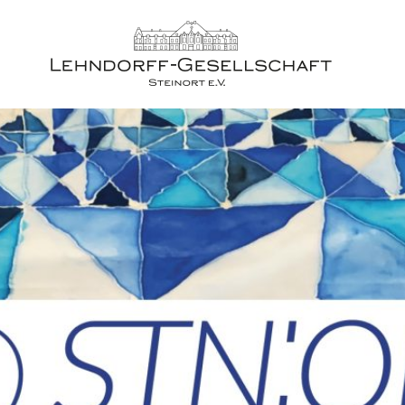
Home
Projekt Steinort
STN:ORT Festival
Lehndorff-Gesellschaft
Aktuell
Geschichte
Filme