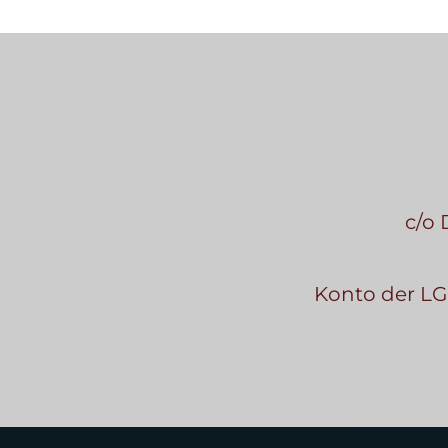
c/o 
Konto der L