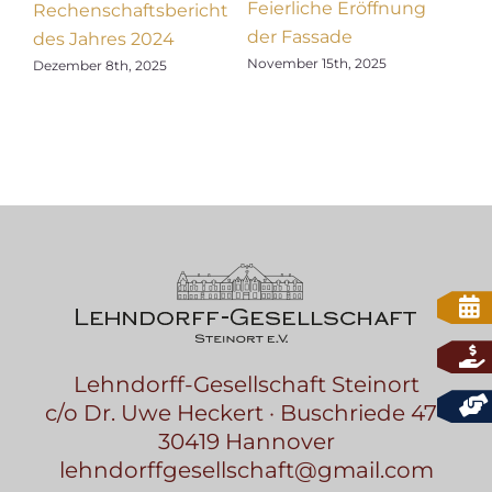
Feierliche Eröffnung
„Ou
Rechenschaftsbericht
der Fassade
deu
des Jahres 2024
NAT
November 15th, 2025
lung
Dezember 8th, 2025
Szt
Augu
Lehndorff-Gesellschaft Steinort
c/o Dr. Uwe Heckert · Buschriede 47 ·
30419 Hannover
lehndorffgesellschaft@gmail.com