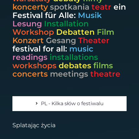
koncerty
spotkania
teatr
ein
Festival für Alle:
Musik
Lesung
Installation
Workshop
Debatten
Film
Konzert
Gesang
Theater
festival for all:
music
readings
installations
workshops
debates
films
concerts
meetings
theatre
PL - Kilka słów o festiwalu
Splatając życia