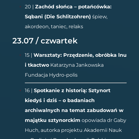
20 |
Zachód słońca – potańcówka:
Sqbani (Die Schlitzohren)
śpiew,
akordeon, taniec, relaks
23.07 / czwartek
15 |
Warsztaty: Przędzenie, obróbka lnu
i tkactwo
Katarzyna Jankowska
Fundacja Hydro-polis
16 |
Spotkanie z historią: Sztynort
kiedyś i dziś – o badaniach
archiwalnych na temat
zabudowań w
majątku sztynorckim
opowiada dr Gaby
Huch, autorka projektu Akademii Nauk