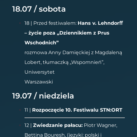
18.07 / sobota
18 | Przed festiwalem:
Hans v. Lehndorﬀ
– życie poza „Dziennikiem z Prus
Wschodnich”
rozmowa Anny Damięckiej z Magdaleną
Lobert, tłumaczką „Wspomnień”,
Uniwersytet
Warszawski
19.07 / niedziela
11 |
Rozpoczęcie 10. Festiwalu STN:ORT
12 |
Zwiedzanie pałacu:
Piotr Wagner,
Bettina Bouresh, (języki: polski i