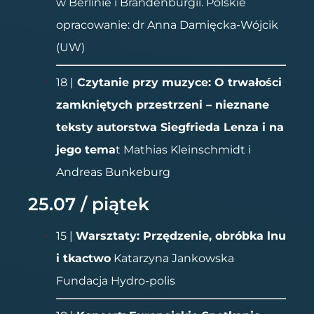
w Berlinie i Brandenburgii. Polskie
opracowanie: dr Anna Damięcka-Wójcik
(UW)
18 |
Czytanie przy muzyce: O trwałości
zamkniętych przestrzeni – nieznane
teksty autorstwa Siegfrieda Lenza i na
jego tema
t Mathias Kleinschmidt i
Andreas Bunkeburg
25.07 / piątek
15 |
Warsztaty: Przędzenie, obróbka lnu
i tkactwo
Katarzyna Jankowska
Fundacja Hydro-polis