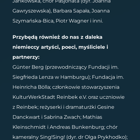
Jankowska, chór Pasjonata (dyr. Joanna
Gawryszewska), Barbara Sapała, Joanna
Szymańska-Bica, Piotr Wagner i inni.
Przybędą również do nas z daleka
niemieccy artyści, poeci, myśliciele i
partnerzy:
Günter Berg (przewodniczący Fundacji im.
Siegfrieda Lenza w Hamburgu); Fundacja im.
Heinricha Bölla; członkowie stowarzyszenia
KulturWerkStadt Reinbek e.V. oraz uczniowie
z Reinbek; reżyserki i dramaturżki Gesine
Danckwart i Sabrina Zwach; Mathias
Kleinschmidt i Andreas Bunkenburg; chór
kameralny Sing!Sing! (dyr. dr Olga Prykhodko);