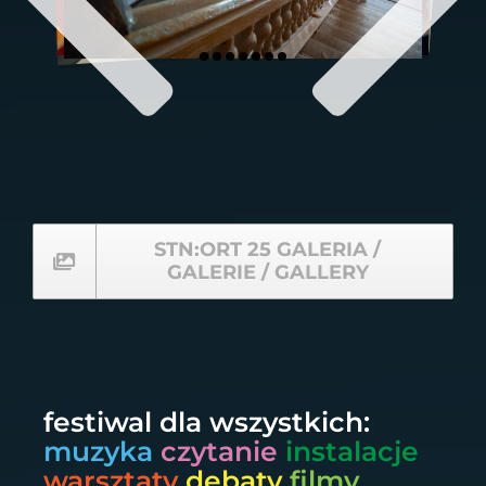
STN:ORT 25 GALERIA /
GALERIE / GALLERY
festiwal dla wszystkich:
muzyka
czytanie
instalacje
warsztaty
debaty
filmy