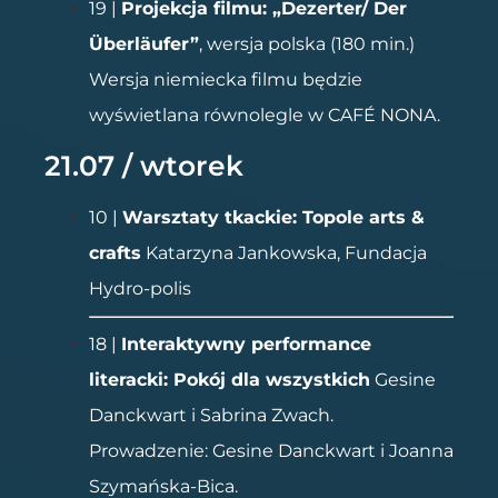
19 |
Projekcja filmu: „Dezerter/ Der
Überläufer”
, wersja polska (180 min.)
Wersja niemiecka filmu będzie
wyświetlana równolegle w CAFÉ NONA.
21.07 / wtorek
10 |
Warsztaty tkackie: Topole arts &
crafts
Katarzyna Jankowska, Fundacja
Hydro-polis
18 |
Interaktywny performance
literacki: Pokój dla wszystkich
Gesine
Danckwart i Sabrina Zwach.
Prowadzenie: Gesine Danckwart i Joanna
Szymańska-Bica.